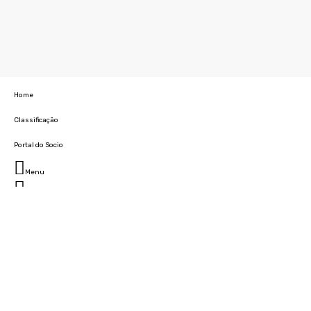
Home
Classificação
Portal do Socio
Menu
Fechar
Home
Clube
História
Marcha
Sede