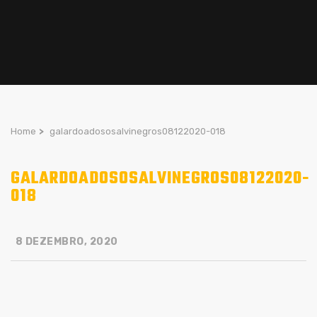
Home
>
galardoadososalvinegros08122020-018
GALARDOADOSOSALVINEGROS08122020-
018
8 DEZEMBRO, 2020