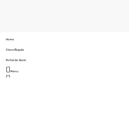
Home
Classificação
Portal do Socio
Menu
Fechar
Home
Clube
História
Marcha
Sede