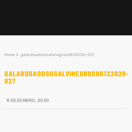
Home
>
galardoadososalvinegros08122020-027
GALARDOADOSOSALVINEGROS08122020-
027
8 DEZEMBRO, 2020