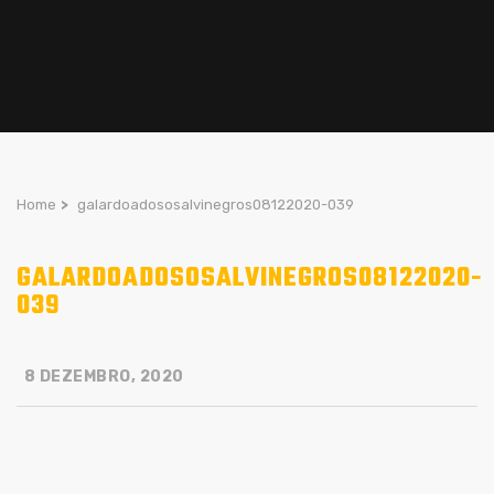
Home
>
galardoadososalvinegros08122020-039
GALARDOADOSOSALVINEGROS08122020-
039
8 DEZEMBRO, 2020