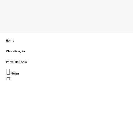
Home
Classificação
Portal do Socio
Menu
Fechar
Home
Clube
História
Marcha
Sede