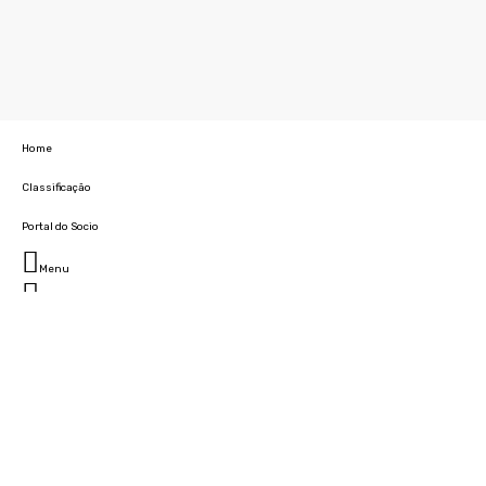
Home
Classificação
Portal do Socio
Menu
Fechar
Home
Clube
História
Marcha
Sede