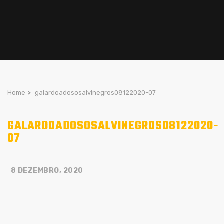
Home
>
galardoadososalvinegros08122020-07
GALARDOADOSOSALVINEGROS08122020-
07
8 DEZEMBRO, 2020