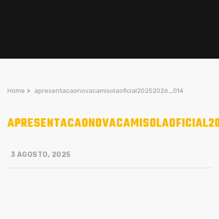
Home
>
apresentacaonovacamisolaoficial20252026_014
APRESENTACAONOVACAMISOLAOFICIAL2
3 AGOSTO, 2025