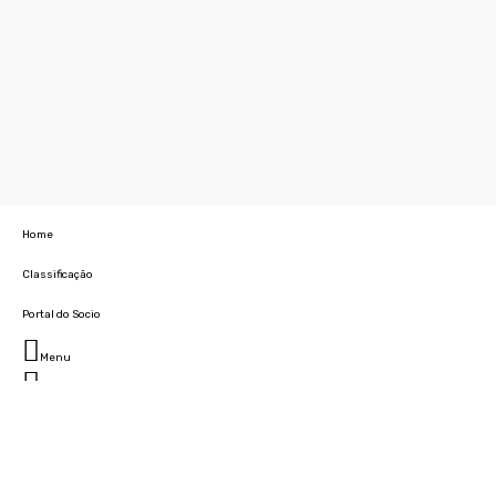
Home
Classificação
Portal do Socio
Menu
Fechar
Home
Clube