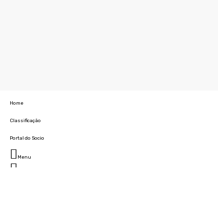
Home
Classificação
Portal do Socio
Menu
Fechar
Home
Clube