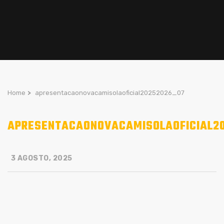
Home
>
apresentacaonovacamisolaoficial20252026_07
APRESENTACAONOVACAMISOLAOFICIAL2
3 AGOSTO, 2025