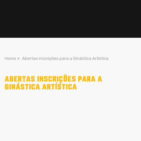
Home
>
Abertas inscrições para a Ginástica Artística
ABERTAS INSCRIÇÕES PARA A
GINÁSTICA ARTÍSTICA