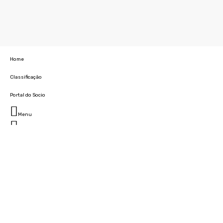
Home
Classificação
Portal do Socio
Menu
Fechar
Home
Clube
História
Marcha
Sede