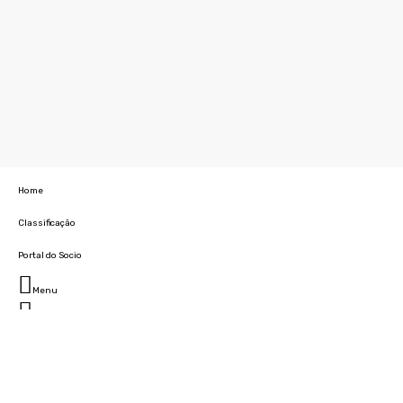
Home
Classificação
Portal do Socio
Menu
Fechar
Home
Clube