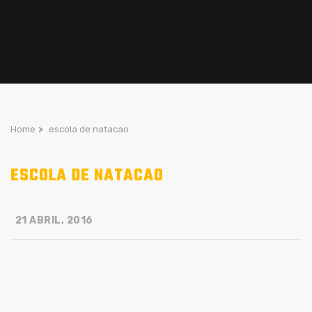
Home
>
escola de natacao
ESCOLA DE NATACAO
21 ABRIL, 2016