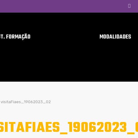
UT. FORMAÇÃO
MODALIDADES
visitaFiaes_19062023_02
SITAFIAES_19062023_