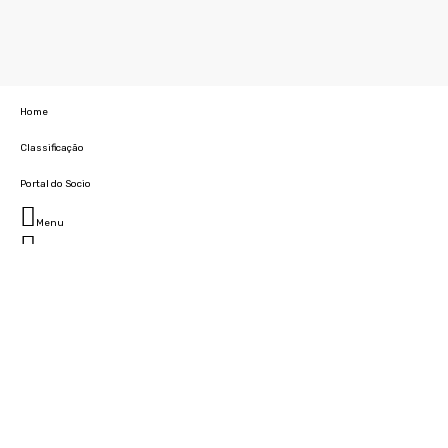
Home
Classificação
Portal do Socio
Menu
Fechar
Home
Clube
História
Marcha
Sede
Instalações