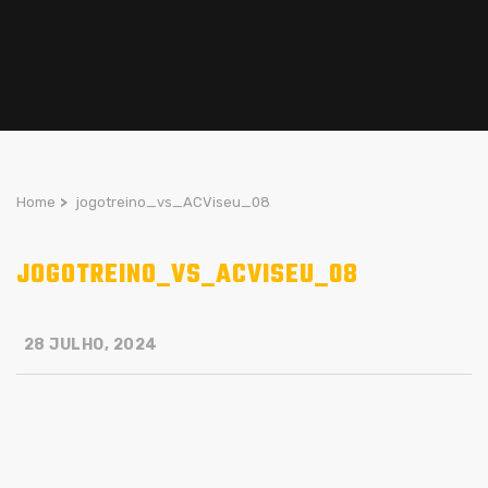
Home
>
jogotreino_vs_ACViseu_08
JOGOTREINO_VS_ACVISEU_08
28 JULHO, 2024