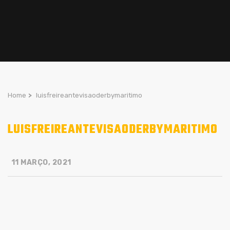
Home
>
luisfreireantevisaoderbymaritimo
LUISFREIREANTEVISAODERBYMARITIMO
11 MARÇO, 2021