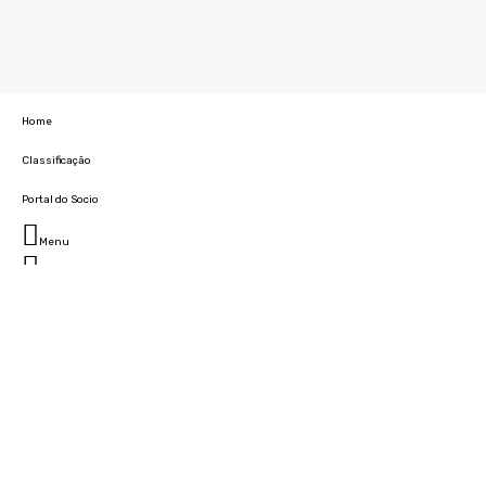
Home
Classificação
Portal do Socio
Menu
Fechar
Home
Clube
História
Marcha
Sede
Instalações