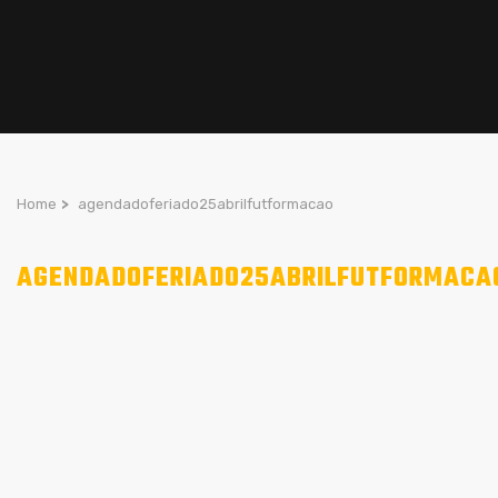
Home
>
agendadoferiado25abrilfutformacao
AGENDADOFERIADO25ABRILFUTFORMACA