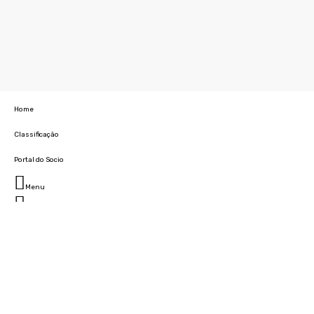
Home
Classificação
Portal do Socio
Menu
Fechar
Home
Clube
História
Marcha