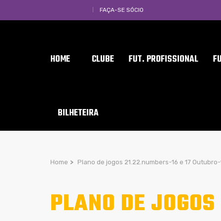
FAÇA-SE SÓCIO
HOME
CLUBE
FUT. PROFISSIONAL
F
BILHETEIRA
Home
>
Plano de jogos 21.22.numbers-16 e 17 Outubro-
PLANO DE JOGOS 