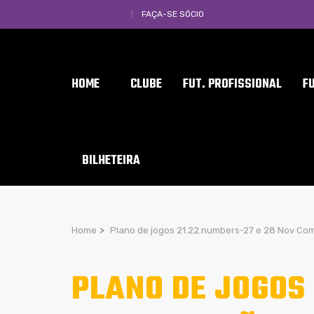
FAÇA-SE SÓCIO
HOME
CLUBE
FUT. PROFISSIONAL
F
BILHETEIRA
Home
>
Plano de jogos 21.22.numbers-27 e 28 Nov Co
PLANO DE JOGOS 