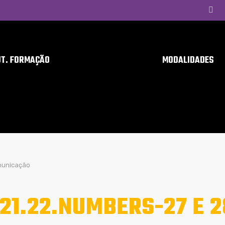
UT. FORMAÇÃO
MODALIDADES
municação
21.22.NUMBERS-27 E 