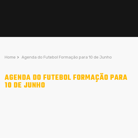
Home
>
Agenda do Futebol Formação para 10 de Junho
AGENDA DO FUTEBOL FORMAÇÃO PARA
10 DE JUNHO