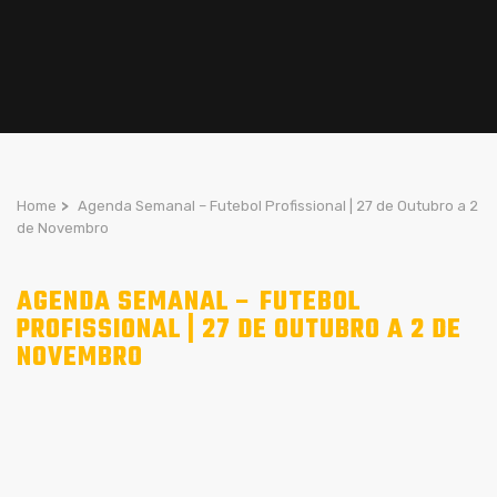
Home
>
Agenda Semanal – Futebol Profissional | 27 de Outubro a 2
de Novembro
AGENDA SEMANAL – FUTEBOL
PROFISSIONAL | 27 DE OUTUBRO A 2 DE
NOVEMBRO