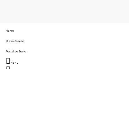
Home
Classificação
Portal do Socio
Menu
Fechar
Home
Clube
História
Marcha
Sede
Instalações