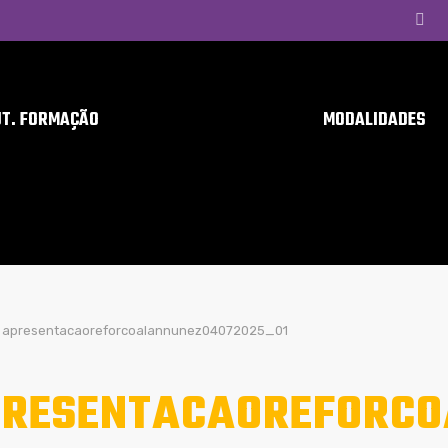
UT. FORMAÇÃO
MODALIDADES
apresentacaoreforcoalannunez04072025_01
RESENTACAOREFORCO