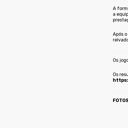
A form
a equip
presta
Após o 
relvado
Os jogo
Os res
https
FOTOS