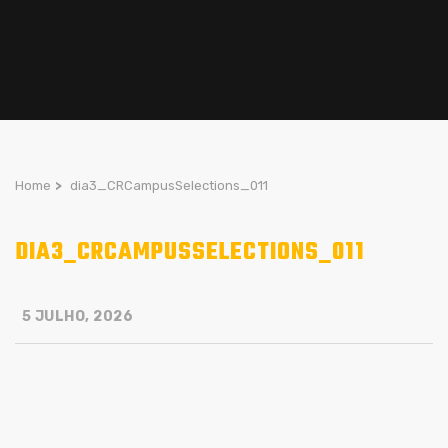
Home
>
dia3_CRCampusSelections_011
DIA3_CRCAMPUSSELECTIONS_011
5 JULHO, 2026