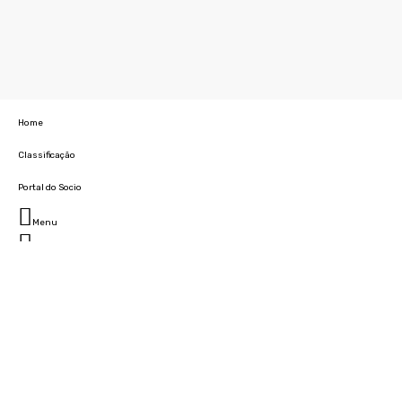
Home
Classificação
Portal do Socio
Menu
Fechar
Home
Clube
História
Marcha
Sede