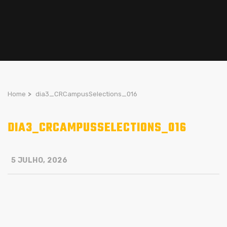
Home
>
dia3_CRCampusSelections_016
DIA3_CRCAMPUSSELECTIONS_016
5 JULHO, 2026