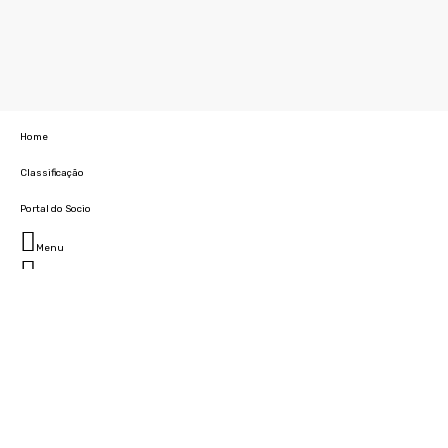
Home
Classificação
Portal do Socio
Menu
Fechar
Home
Clube
História
Marcha
Sede