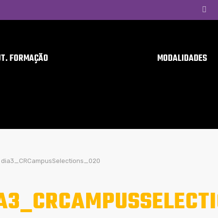
UT. FORMAÇÃO
MODALIDADES
dia3_CRCampusSelections_020
A3_CRCAMPUSSELECT