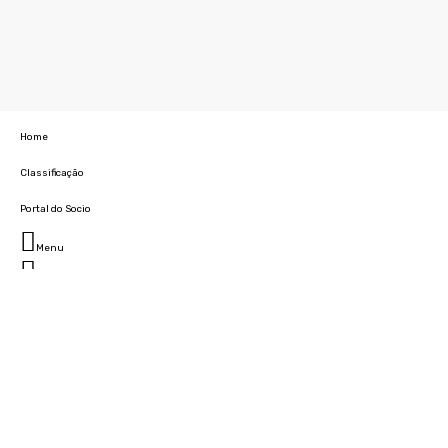
Home
Classificação
Portal do Socio
Menu
Fechar
Home
Clube
História
Marcha
Sede