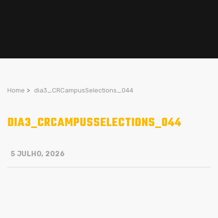
Home
>
dia3_CRCampusSelections_044
DIA3_CRCAMPUSSELECTIONS_044
5 JULHO, 2026