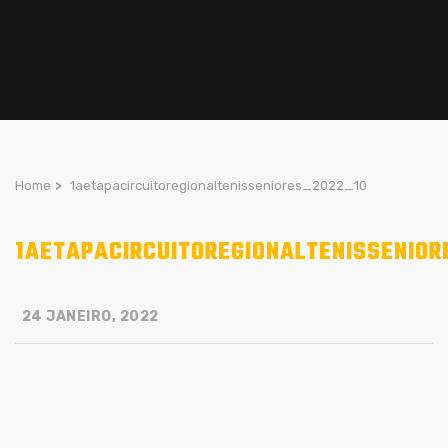
Home
>
1aetapacircuitoregionaltenisseniores_2022_10
1AETAPACIRCUITOREGIONALTENISSENIOR
24 JANEIRO, 2022