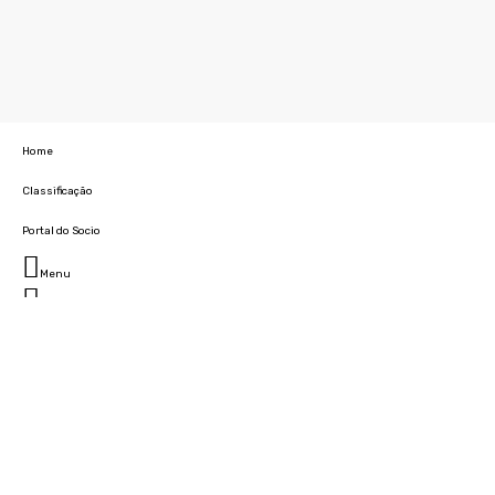
Home
Classificação
Portal do Socio
Menu
Fechar
Home
Clube
História
Marcha
Sede