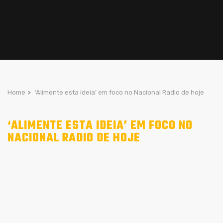
Home
>
‘Alimente esta ideia’ em foco no Nacional Radio de hoje
‘ALIMENTE ESTA IDEIA’ EM FOCO NO
NACIONAL RADIO DE HOJE