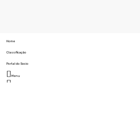
Home
Classificação
Portal do Socio
Menu
Fechar
Home
Clube
História
Marcha
Sede