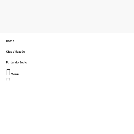
Home
Classificação
Portal do Socio
Menu
Fechar
Home
Clube
História
Marcha
Sede