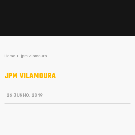
Home
>
jpm vilamoura
JPM VILAMOURA
26 JUNHO, 2019