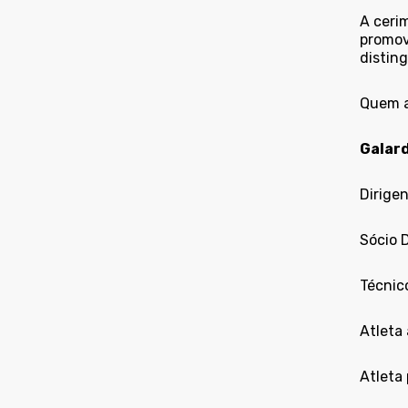
A ceri
promov
disting
Quem a
Galar
Dirige
Sócio 
Técnic
Atleta 
Atleta 