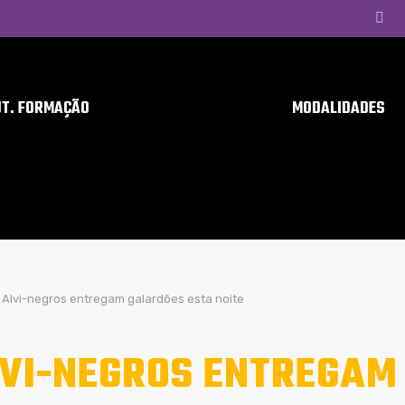
UT. FORMAÇÃO
MODALIDADES
Alvi-negros entregam galardões esta noite
VI-NEGROS ENTREGAM