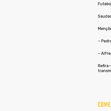
Futebol
Saudad
Mençõe
– Pedr
– Alfre
Refira
transmi
COME