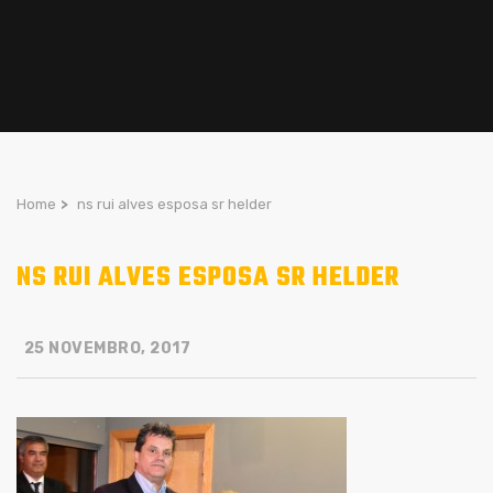
Home
>
ns rui alves esposa sr helder
NS RUI ALVES ESPOSA SR HELDER
25 NOVEMBRO, 2017