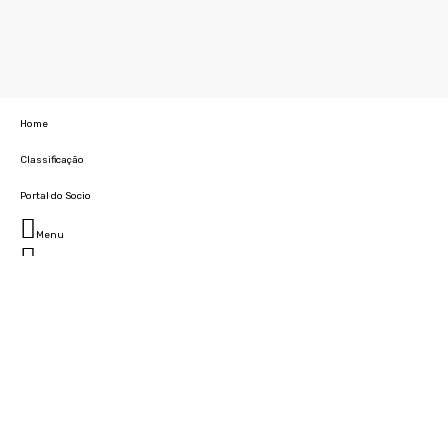
Home
Classificação
Portal do Socio
Menu
Fechar
Home
Clube
História
Marcha
Sede