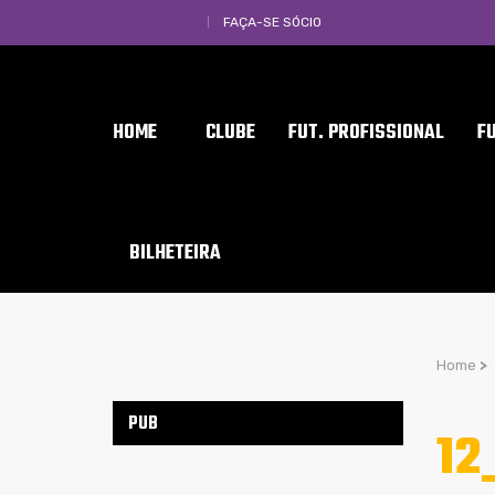
FAÇA-SE SÓCIO
HOME
CLUBE
FUT. PROFISSIONAL
F
BILHETEIRA
Home
>
PUB
12