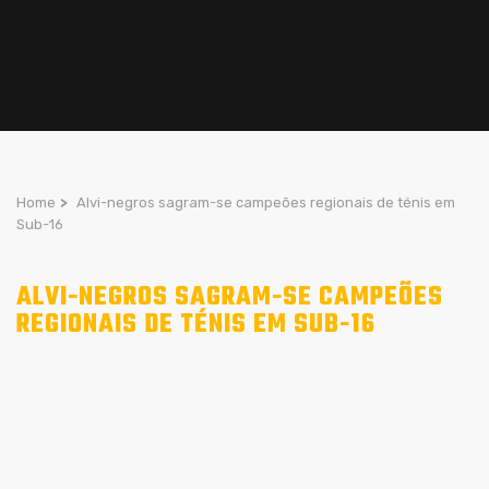
Home
>
Alvi-negros sagram-se campeões regionais de ténis em
Sub-16
ALVI-NEGROS SAGRAM-SE CAMPEÕES
REGIONAIS DE TÉNIS EM SUB-16