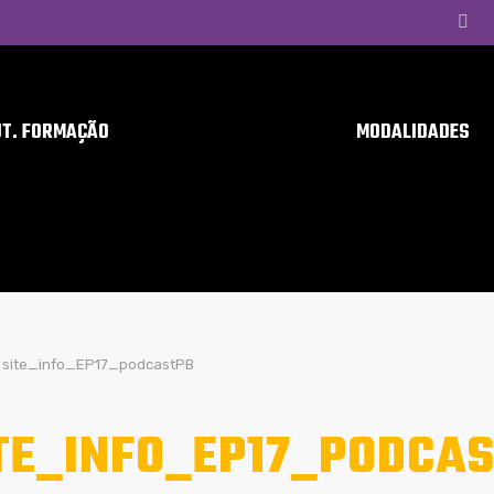
UT. FORMAÇÃO
MODALIDADES
site_info_EP17_podcastPB
TE_INFO_EP17_PODCA