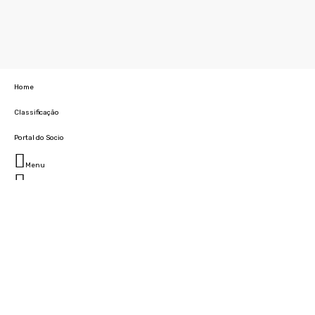
Home
Classificação
Portal do Socio
Menu
Fechar
Home
Clube
História
Marcha
Sede