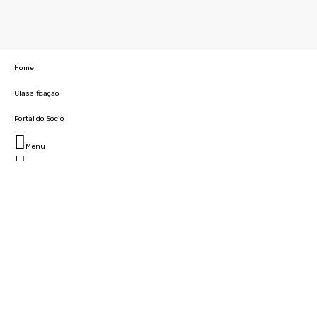
Home
Classificação
Portal do Socio
Menu
Fechar
Home
Clube
História
Marcha
Sede
Instalações