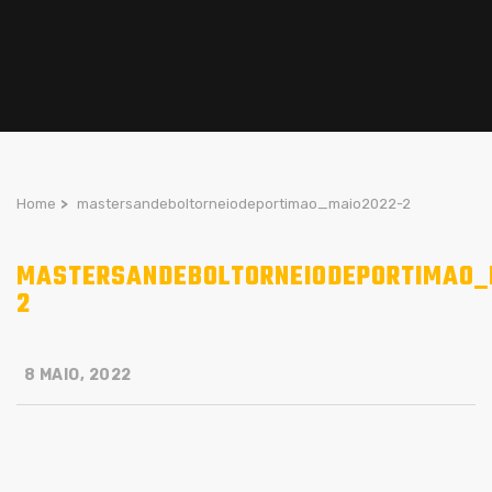
Home
>
mastersandeboltorneiodeportimao_maio2022-2
MASTERSANDEBOLTORNEIODEPORTIMAO_
2
8 MAIO, 2022