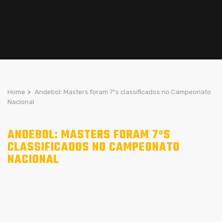
Home
>
Andebol: Masters foram 7ºs classificados no Campeonato
Nacional
ANDEBOL: MASTERS FORAM 7ºS
CLASSIFICADOS NO CAMPEONATO
NACIONAL