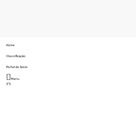
Home
Classificação
Portal do Socio
Menu
Fechar
Home
Clube
História
Marcha