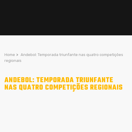
Home
>
Andebol: Temporada triunfante nas quatro competições
regionais
ANDEBOL: TEMPORADA TRIUNFANTE
NAS QUATRO COMPETIÇÕES REGIONAIS