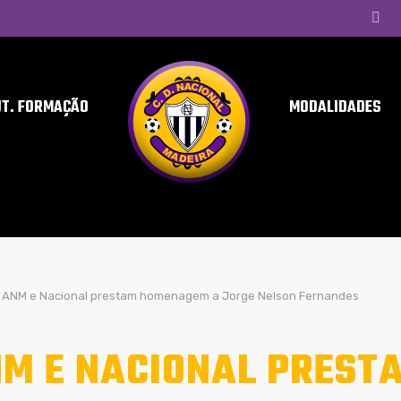
UT. FORMAÇÃO
MODALIDADES
ANM e Nacional prestam homenagem a Jorge Nelson Fernandes
M E NACIONAL PREST