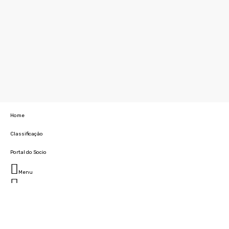
Home
Classificação
Portal do Socio
Menu
Fechar
Home
Clube