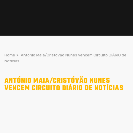
Home
>
António Maia/Cristóvão Nunes vencem Circuito DIÁRIO de
Notícias
ANTÓNIO MAIA/CRISTÓVÃO NUNES
VENCEM CIRCUITO DIÁRIO DE NOTÍCIAS