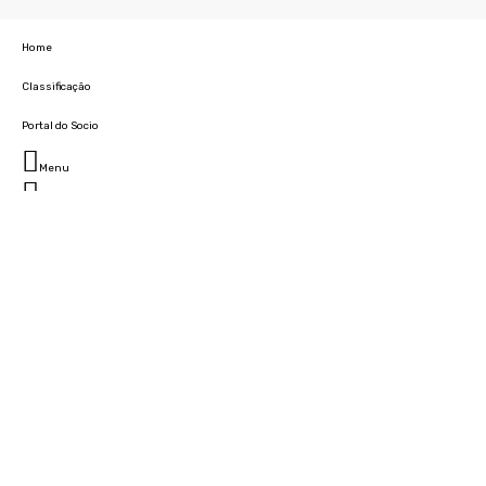
Home
Classificação
Portal do Socio
Menu
Fechar
Home
Clube
História
Marcha
Sede
Instalações
Cidade Desportiva
Estádio da Madeira