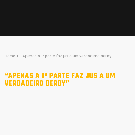
Home
>
“Apenas a 1ª parte faz jus a um verdadeiro derby”
“APENAS A 1ª PARTE FAZ JUS A UM
VERDADEIRO DERBY”