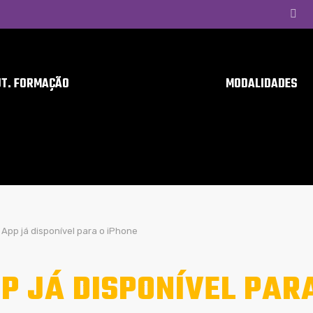
UT. FORMAÇÃO
MODALIDADES
App já disponível para o iPhone
P JÁ DISPONÍVEL PAR