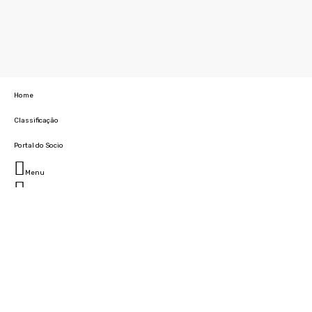
Home
Classificação
Portal do Socio
Menu
Fechar
Home
Clube
História
Marcha
Sede