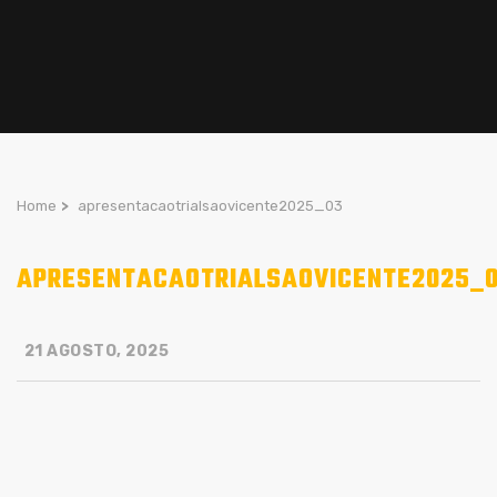
Home
>
apresentacaotrialsaovicente2025_03
APRESENTACAOTRIALSAOVICENTE2025_
21 AGOSTO, 2025