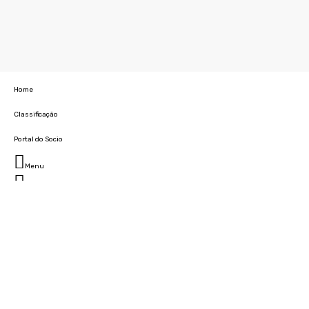
Home
Classificação
Portal do Socio
Menu
Fechar
Home
Clube
História
Marcha
Sede