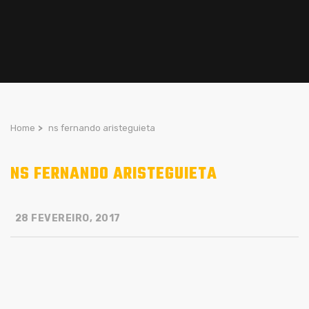
Home
>
ns fernando aristeguieta
NS FERNANDO ARISTEGUIETA
28 FEVEREIRO, 2017