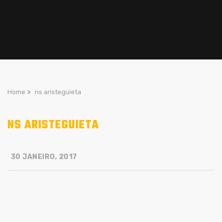
Home
>
ns aristeguieta
NS ARISTEGUIETA
30 JANEIRO, 2017