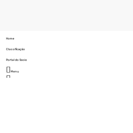
Home
Classificação
Portal do Socio
Menu
Fechar
Home
Clube
História
Marcha
Sede