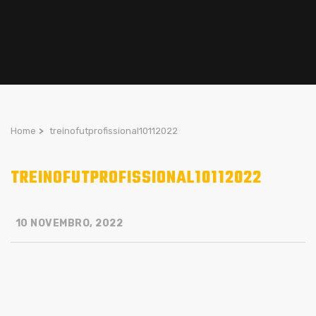
Home
>
treinofutprofissional10112022
TREINOFUTPROFISSIONAL10112022
10 NOVEMBRO, 2022