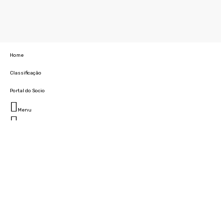
Home
Classificação
Portal do Socio
Menu
Fechar
Home
Clube
História
Marcha
Sede
Instalações