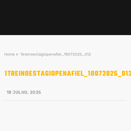
Home
>
1treinoestagiopenafiel_18072025_012
1TREINOESTAGIOPENAFIEL_18072025_01
18 JULHO, 2025