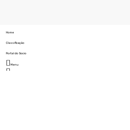
Home
Classificação
Portal do Socio
Menu
Fechar
Home
Clube
História
Marcha
Sede
Instalações