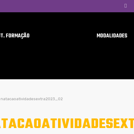
UT. FORMAÇÃO
MODALIDADES
natacaoatividadesextra2023_02
TACAOATIVIDADESEX