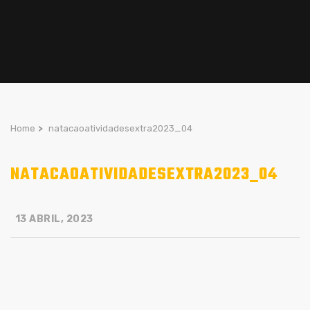
Home
>
natacaoatividadesextra2023_04
NATACAOATIVIDADESEXTRA2023_04
13 ABRIL, 2023