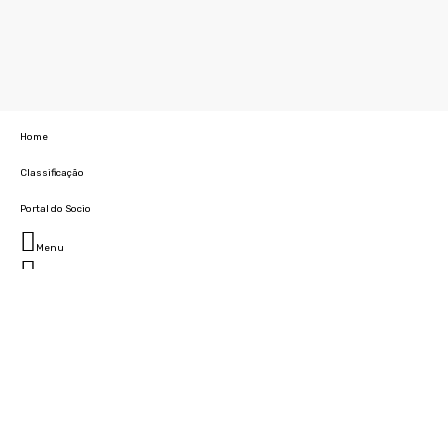
Home
Classificação
Portal do Socio
Menu
Fechar
Home
Clube
História
Marcha
Sede