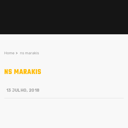
Home
>
ns marakis
NS MARAKIS
13 JULHO, 2018