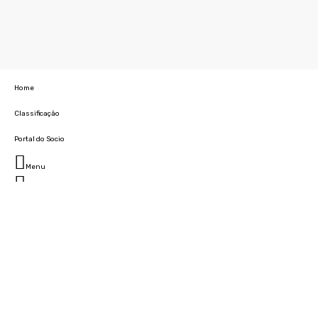
Home
Classificação
Portal do Socio
Menu
Fechar
Home
Clube
História
Marcha
Sede