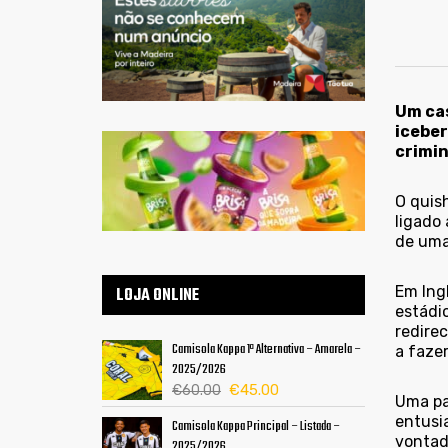
Um cas
iceber
crimin
O quis
ligado
de uma
Em Ing
LOJA ONLINE
estádi
redire
Camisola Kappa 1ª Alternativa – Amarela –
a faze
2025/2026
O
O
€
45.00
€
60.00
Uma pa
preço
preço
entusi
Camisola Kappa Principal – Listada –
original
atual
vontad
2025/2026