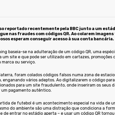
o reportado recentemente pela BBC junto a um estádio
gue nas fraudes com códigos QR. Ao colarem imagens fa
osos esperam conseguir acesso à sua conta bancária.
hing baseia-se na adulteração de um código QR, uma espéci
 a um site e que pode ser utilizado em cartazes, promoções
 marca ou serviço.
laterra, foram colados códigos falsos numa zona de estac
o, enganando vários adeptos. Ao digitalizarem o código par
cionados para um site fraudulento, onde inseriram os seus
r um pagamento autêntico.
rtida de futebol é um acontecimento especial na vida de um
asmo do ambiente são uma distração que condiciona a forma 
e de entrar no estádio aperta – e usar um código QR tornou