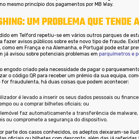
 no mesmo princípio dos pagamentos por MB Way.
SHING: UM PROBLEMA QUE TENDE 
dido em Telford repetiu-se em vários outros parques de es
 a fazer avisos públicos sobre este novo tipo de fraude. Ex
, como em França e na Alemanha, e Portugal pode estar pre
 já avisou sobre potenciais problemas em
parquímetros e 
o engodo criado pela necessidade de pagar o parqueament
lizar o código QR para receber um prémio da sua equipa, com
o for fraudulenta, há duas coisas que podem acontecer:
ilizador é levado a inserir os seus dados pessoais ou financ
mpo ou a comprar bilhetes oficiais; ou
elemóvel faz automaticamente a transferência de malware,
eis ou compromete a segurança do dispositivo.
or parte dos casos conhecidos, os adeptos deixaram-se ilud
las oficiais ou bilhetes com desconto, além das já referida