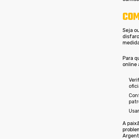
COM
Seja o
disfar
medida
Para q
online 
Veri
ofic
Conf
patr
Usar
A paixã
proble
Argent