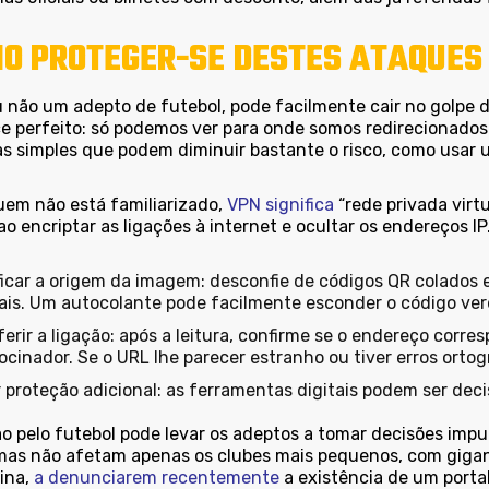
O PROTEGER-SE DESTES ATAQUES
u não um adepto de futebol, pode facilmente cair no golpe 
ce perfeito: só podemos ver para onde somos redirecionados 
s simples que podem diminuir bastante o risco, como usar
uem não está familiarizado,
VPN significa
“rede privada virt
ao encriptar as ligações à internet e ocultar os endereços I
ficar a origem da imagem: desconfie de códigos QR colados 
iais. Um autocolante pode facilmente esconder o código ver
erir a ligação: após a leitura, confirme se o endereço corres
ocinador. Se o URL lhe parecer estranho ou tiver erros ortogr
 proteção adicional: as ferramentas digitais podem ser deci
o pelo futebol pode levar os adeptos a tomar decisões impul
mas não afetam apenas os clubes mais pequenos, com gigan
ina,
a denunciarem recentemente
a existência de um portal