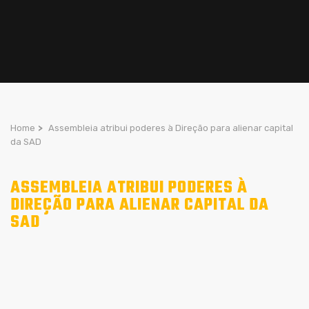
Home
>
Assembleia atribui poderes à Direção para alienar capital
da SAD
ASSEMBLEIA ATRIBUI PODERES À
DIREÇÃO PARA ALIENAR CAPITAL DA
SAD