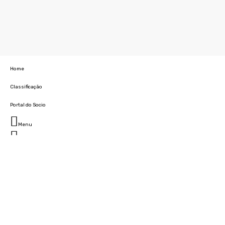
Home
Classificação
Portal do Socio
Menu
Fechar
Home
Clube
História
Marcha
Sede