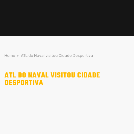
Home
>
ATL do Naval visitou Cidade Desportiva
ATL DO NAVAL VISITOU CIDADE
DESPORTIVA