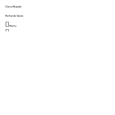
Classificação
Portal do Socio
Menu
Fechar
Home
Clube
História
Marcha
Sede
Instalações
Cidade Desportiva
Estádio da Madeira
Cristiano Ronaldo Campus Futebol
Museu